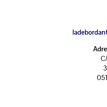
ladebordan
Adre
C
3
05