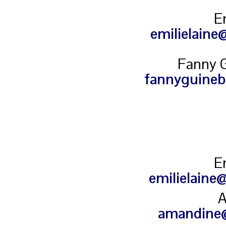
E
emilielaine
Fanny G
fannyguineb
E
emilielaine
A
amandine