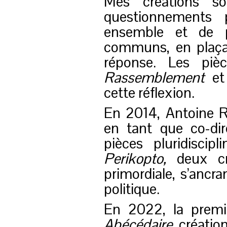
Mes créations so
questionnements p
ensemble et de p
communs, en plaçan
réponse. Les piè
Rassemblement
e
cette réflexion.
En 2014, Antoine R
en tant que co-di
pièces pluridisci
Perikopto,
deux cr
primordiale, s’ancra
politique.
En 2022, la premiè
Abécédaire
, créati