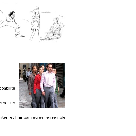
babilité
ormer un
nter, et finir par recréer ensemble