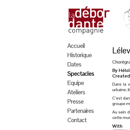
Accueil
Lélev
Historique
Chorégra
Dates
By Héloï
Spectacles
Created
Equipe
Dans la v
urbaine, 
Ateliers
C’est da
Presse
groupe ma
Partenaires
Au sein d
cette mus
Contact
With