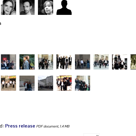
h
d :
Press release
PDF document, 1.4 MB